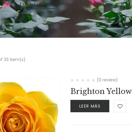
Fresh-Cut Roses
Tinted Roses
of 33 item(s)
(0 review)
Brighton Yellow
LEER MÁS