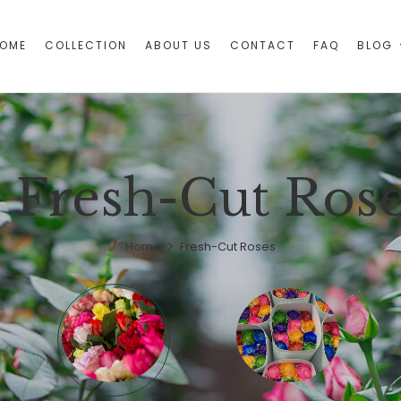
OME
COLLECTION
ABOUT US
CONTACT
FAQ
BLOG
Fresh-Cut Ros
Home
Fresh-Cut Roses