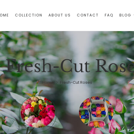
OME
COLLECTION
ABOUT US
CONTACT
FAQ
BLOG
Fresh-Cut Ros
Home
Fresh-Cut Roses