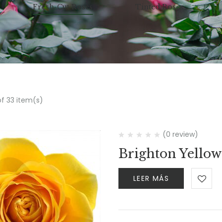
Fresh-Cut Roses
Tinted Roses
of 33 item(s)
(0 review)
Brighton Yellow
LEER MÁS